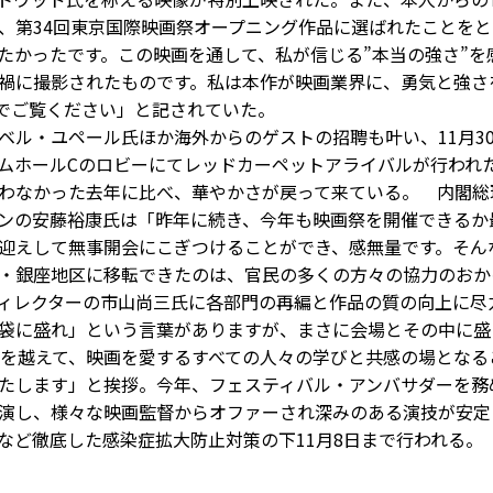
、第34回東京国際映画祭オープニング作品に選ばれたことを
たかったです。この映画を通して、私が信じる”本当の強さ”を
禍に撮影されたものです。私は本作が映画業界に、勇気と強さ
でご覧ください」と記されていた。
ベル・ユペール氏ほか海外からのゲストの招聘も叶い、11月3
ムホールCのロビーにてレッドカーペットアライバルが行われ
わなかった去年に比べ、華やかさが戻って来ている。 内閣総
ンの安藤裕康氏は「昨年に続き、今年も映画祭を開催できるか
迎えして無事開会にこぎつけることができ、感無量です。そん
・銀座地区に移転できたのは、官民の多くの方々の協力のおか
ィレクターの市山尚三氏に各部門の再編と作品の質の向上に尽
袋に盛れ」という言葉がありますが、まさに会場とその中に盛
境を越えて、映画を愛するすべての人々の学びと共感の場となる
たします」と挨拶。今年、フェスティバル・アンバサダーを務
演し、様々な映画監督からオファーされ深みのある演技が安定
など徹底した感染症拡大防止対策の下11月8日まで行われる。