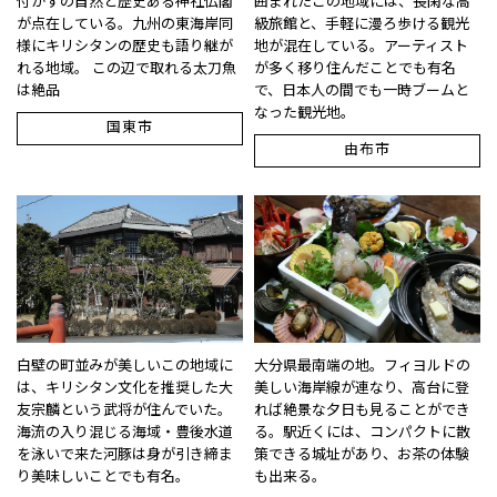
付かずの自然と歴史ある神社仏閣
囲まれたこの地域には、長閑な高
が点在している。九州の東海岸同
級旅館と、手軽に漫ろ歩ける観光
様にキリシタンの歴史も語り継が
地が混在している。アーティスト
れる地域。 この辺で取れる太刀魚
が多く移り住んだことでも有名
は絶品
で、日本人の間でも一時ブームと
なった観光地。
国東市
由布市
白壁の町並みが美しいこの地域に
大分県最南端の地。フィヨルドの
は、キリシタン文化を推奨した大
美しい海岸線が連なり、高台に登
友宗麟という武将が住んでいた。
れば絶景な夕日も見ることができ
海流の入り混じる海域・豊後水道
る。駅近くには、コンパクトに散
を泳いで来た河豚は身が引き締ま
策できる城址があり、お茶の体験
り美味しいことでも有名。
も出来る。