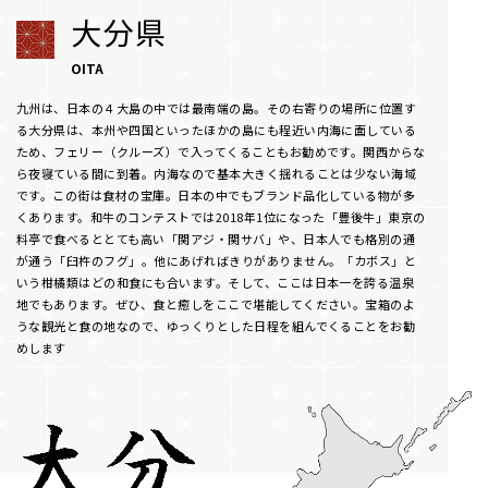
大分県
OITA
九州は、日本の４大島の中では最南端の島。その右寄りの場所に位置す
る大分県は、本州や四国といったほかの島にも程近い内海に面している
ため、フェリー（クルーズ）で入ってくることもお勧めです。関西からな
ら夜寝ている間に到着。内海なので基本大きく揺れることは少ない海域
です。この街は食材の宝庫。日本の中でもブランド品化している物が多
くあります。和牛のコンテストでは2018年1位になった「豊後牛」東京の
料亭で食べるととても高い「関アジ・関サバ」や、日本人でも格別の通
が通う「臼杵のフグ」。他にあげればきりがありません。「カボス」と
いう柑橘類はどの和食にも合います。そして、ここは日本一を誇る温泉
地でもあります。ぜひ、食と癒しをここで堪能してください。宝箱のよ
うな観光と食の地なので、ゆっくりとした日程を組んでくることをお勧
めします