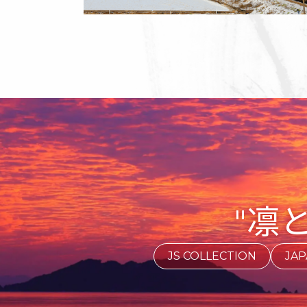
凛
JS COLLECTION
JA