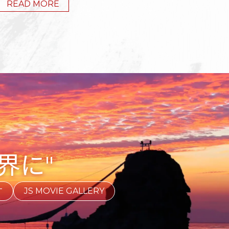
READ MORE
界に
す
JS MOVIE GALLERY