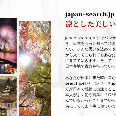
japan-search.jp
凛とした美しい
japan-search.jp(ジ
き、日本をもっと知って頂き
たい。そんな思いを込めて映
から入ってこられてもあなた
に育ててゆきます。そして、
日本各地で貴方を待っている
あなたが日本に来た時に昔から
search.jp(ジャパンサー
方が日本で感動に出逢えるこ
本人がよく使う言葉に「OS
んでいなかったことまでやっ
供にしてしまう事に似ていま