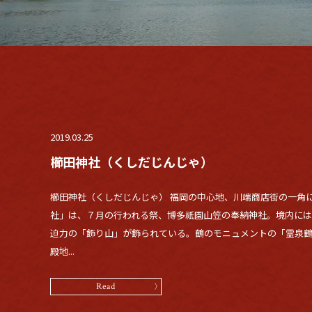
2019.03.25
櫛田神社（くしだじんじゃ）
櫛田神社（くしだじんじゃ） 福岡の中心地、川端商店街の一角
社」は、７月の行われる祭、博多祇園山笠の奉納神社。境内には
迫力の「飾り山」が飾られている。鶴のモニュメントの「霊泉
殿地...
Read