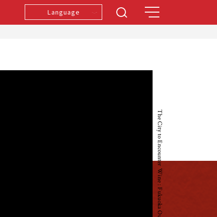
Language
The City to Encounter Wine : Fukuoka Our recommendations