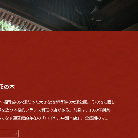
花の木
木 福岡城の外濠だった大きな池が特徴の大濠公園。その池に面し
を放つ本格的フランス料理の店がある。前身は、1953年創業、
てなす迎賓館的存在の「ロイヤル中洲本店」。全盛期のマ...