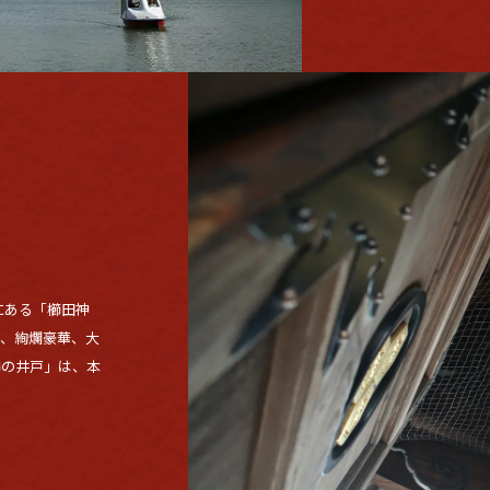
にある「櫛田神
、絢爛豪華、大
鶴の井戸」は、本