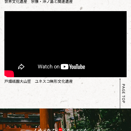
世界文化遺産 宗像・沖ノ島と関連遺産
戸畑祇園大山笠 ユネスコ無形文化遺産
PAGE TOP