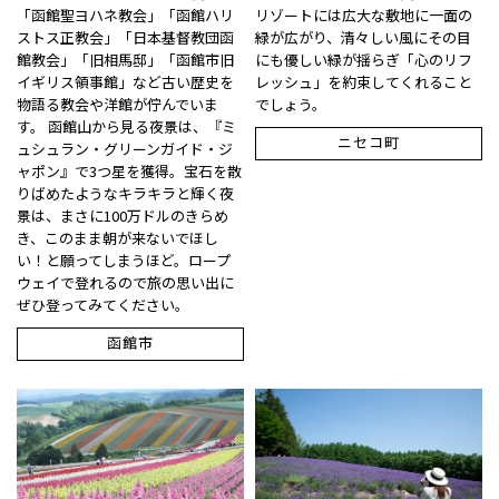
「函館聖ヨハネ教会」「函館ハリ
リゾートには広大な敷地に一面の
ストス正教会」「日本基督教団函
緑が広がり、清々しい風にその目
館教会」「旧相馬邸」「函館市旧
にも優しい緑が揺らぎ「心のリフ
イギリス領事館」など古い歴史を
レッシュ」を約束してくれること
物語る教会や洋館が佇んでいま
でしょう。
す。 函館山から見る夜景は、『ミ
ニセコ町
ュシュラン・グリーンガイド・ジ
ャポン』で3つ星を獲得。宝石を散
りばめたようなキラキラと輝く夜
景は、まさに100万ドルのきらめ
き、このまま朝が来ないでほし
い！と願ってしまうほど。ロープ
ウェイで登れるので旅の思い出に
ぜひ登ってみてください。
函館市