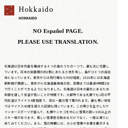
Hokkaido
HOKKAIDO
NO Español PAGE.
PLEASE USE TRANSLATION.
北海道は日本列島を構成する４つの島のうちの一つで。最も北に位置し
ています。日本の総面積の約2割にあたる土地を有し、島がひとつの自治
体となっています。東京からは飛行機なら90分程度。2016年には北海道
新幹線が開通し、東京から北海道最南端の街、函館までは最速4時間2分
で行くことができるようになりました。北海道は日本の最北にあるため
年間を通して気温が低いことが特徴です。大都市である札幌でも1月の平
均気温はマイナス4度程度で、街は一面の雪で覆われます。最も寒い地域
ではマイナス40度を超えた記録も残っています。この寒さを生かしたウ
インタースポーツが盛んで、札幌やニセコを中心に雪質の良い100以上の
スキー場があります。美しい雪景色を眺めるだけでなく、一度は滑りに
来てみてください。また、雪の時期には、大小の雪像や氷像を展示する