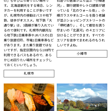
の」もぜひ立ち寄りたい場所で
石造りの倉庫が立ち並ぶ「小樽運
す。 北海道観光をする場合、レン
河」、銀行建築やレトロ建築が建
タカーを利用することが多いです
っている「北のウォール街」、小
が、札幌市内の移動はバスや地下
樽ガラスやオルゴールを扱う老舗
鉄、徒歩がオススメ。地下鉄「大
が並ぶショッピングストリートの
通り駅」は、3路線が乗り入れてい
「堺町通り」、そして郷愁を誘う
るので便利です。札幌市内観光な
佇まいの「北運河」の４エリアに
ら地下鉄1日乗車券やJRバスの1日
分けることができます。すべての
乗り放題切符、市電1日乗車券など
エリアを徒歩でまわれるのもうれ
があります。また乗り放題ではな
しいですよね。
いですが、指定区間内なら100円で
小樽市
利用できるバスもあるので、あら
かじめ回りたい場所をチェックし
ておくといいでしょう。
札幌市