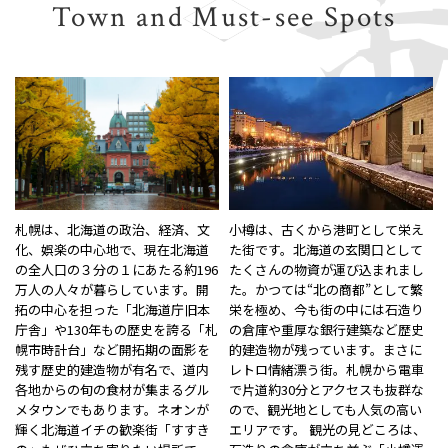
Town and Must-see Spots
札幌は、北海道の政治、経済、文
小樽は、古くから港町として栄え
化、娯楽の中心地で、現在北海道
た街です。北海道の玄関口として
の全人口の３分の１にあたる約196
たくさんの物資が運び込まれまし
万人の人々が暮らしています。開
た。かつては“北の商都”として繁
拓の中心を担った「北海道庁旧本
栄を極め、今も街の中には石造り
庁舎」や130年もの歴史を誇る「札
の倉庫や重厚な銀行建築など歴史
幌市時計台」など開拓期の面影を
的建造物が残っています。まさに
残す歴史的建造物が有名で、道内
レトロ情緒漂う街。札幌から電車
各地からの旬の食材が集まるグル
で片道約30分とアクセスも抜群な
メタウンでもあります。ネオンが
ので、観光地としても人気の高い
輝く北海道イチの歓楽街「すすき
エリアです。 観光の見どころは、