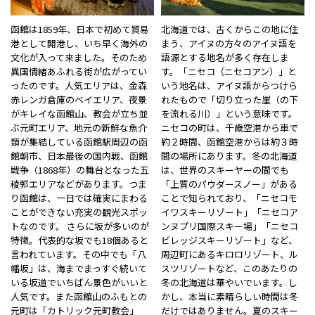
函館は1859年、日本で初めて貿易
北海道では、古くからこの地に住
港として開港し、いち早く海外の
まう、アイヌの方々のアイヌ語を
文化が入って来ました。そのため
語源とする地名が多く存在しま
異国情緒あふれる街が広がってい
す。「ニセコ（ニセコアン）」と
ったのです。人気エリアは、金森
いう地名は、アイヌ語からつけら
赤レンガ倉庫のベイエリア、夜景
れたもので「切り立った崖（の下
がキレイな函館山、教会が立ち並
を流れる川）」という意味です。
ぶ元町エリア、地元の新鮮な魚介
ニセコの町は、千歳空港から車で
類が集結している函館駅周辺の函
約２時間、函館空港からは約３時
館朝市、日本最後の国内戦、函館
間の場所にあります。冬の北海道
戦争（1868年）の舞台となった五
は、世界のスキーヤーの間でも
稜郭エリアなどがあります。つま
「上質のパウダースノー」がある
り函館は、一日では確実にまわる
ことで知られており、「ニセコモ
ことができない充実の観光スポッ
イワスキーリゾート」「ニセコア
トなのです。 さらに坂が多いのが
ンヌプリ国際スキー場」「ニセコ
特徴。代表的な坂でも18個あると
ビレッジスキーリゾート」など、
言われています。その中でも「八
周辺町にあるキロロリゾート、ル
幡坂」は、海までまっすぐ続いて
スツリゾートなど、このあたりの
いる坂道でいちばん景色がいいと
冬の北海道は華やいでいます。し
人気です。また函館山のふもとの
かし、本当に素晴らしい時間は冬
元町は「カトリック元町教会」
だけではありません。夏のスキー