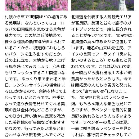
札幌から車で2時間ほどの場所にあ
北海道を代表する人気観光エリア
る美瑛は、なんといってもヨーロ
が富良野。美瑛と並んで旅行のガ
ッパの田園風景を思わせる景色が
イドブックなどで一緒に紹介され
魅力です。この地は丘陵地帯で、
ることが多い地区です。 富良野は
様々な種類の農作物が植えられて
北海道の真ん中あたりに位置して
いることから、視覚的におもしろ
います。地名の由来は先住民、ア
いパターンを生み出すのだとか。
イヌの言葉でフーラヌイ（臭いに
丘の上に立ち、大地から吹き上げ
おいのするところ）から来たと言
る風を感じてみましょう。心も体
われています。これは活火山であ
もリフレッシュすること間違いな
る十勝岳から流れ出る川の水が硫
しです。 ゆっくり車でまわると半
黄臭かったからというもの。今で
日、レンタルサイクルの場合はま
は開拓民の人たちの苦労と努力に
る1日かかるので、余裕を持ってま
よって“富む良い野”になりまし
わってほしいところです。四季に
た。 富良野と言えばラベンダー
よって違う表情を見せてくれる美
畑。もちろん雄大な景色も見どこ
瑛の丘は全体が見どころですが、
ろですが、ラベンダーを目的に富
このほかに青い池や古民家を改造
良野を訪れるという人も多いよう
した美術館の新星館などもおすす
です。ラベンダーの見ごろは夏。
めなので、行ってみたい場所と組
一面に咲き誇るラベンダーを見た
合わせながら旅を楽しんでくださ
ければ、旅行前にチェックしてか