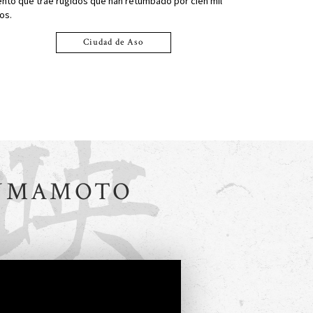
ento que trae rugidos que han retumbado por cien mil
os.
Ciudad de Aso
 KUMAMOTO