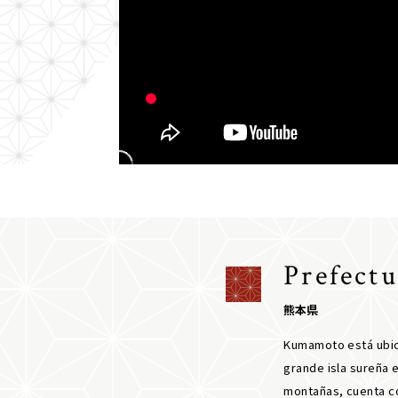
Prefec
熊本県
Kumamoto está ubica
grande isla sureña
montañas, cuenta co